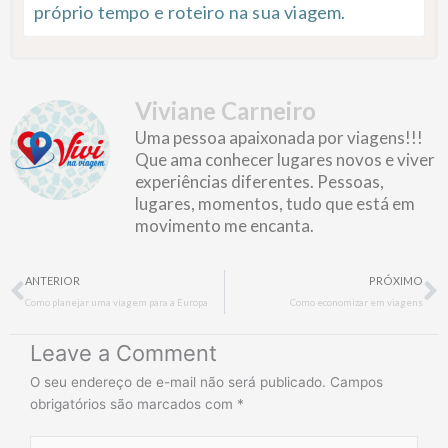
próprio tempo e roteiro na sua viagem.
Viviane Carneiro
Uma pessoa apaixonada por viagens!!!
Que ama conhecer lugares novos e viver
experiências diferentes. Pessoas,
lugares, momentos, tudo que está em
movimento me encanta.
Prev
N
ANTERIOR
PRÓXIMO
Como planejar uma viagem para a Europa
Como economizar em viagens
Leave a Comment
O seu endereço de e-mail não será publicado.
Campos
obrigatórios são marcados com
*
Type