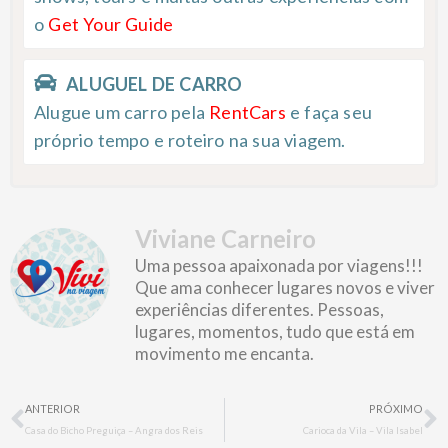
o
Get Your Guide
ALUGUEL DE CARRO
Alugue um carro pela
RentCars
e faça seu
próprio tempo e roteiro na sua viagem.
Viviane Carneiro
Uma pessoa apaixonada por viagens!!!
Que ama conhecer lugares novos e viver
experiências diferentes. Pessoas,
lugares, momentos, tudo que está em
movimento me encanta.
Prev
N
ANTERIOR
PRÓXIMO
Casa do Bicho Preguiça – Angra dos Reis
Carioca da Vila – Vila Isabel