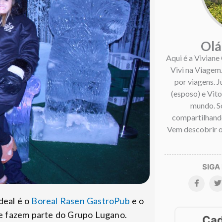
Olá
Aqui é a Viviane
Vivi na Viagem
por viagens. 
(esposo) e Vitor
mundo. S
compartilhando
Vem descobrir o
deal é o
Boreal Rasen GastroPub
e o
e fazem parte do Grupo Lugano.