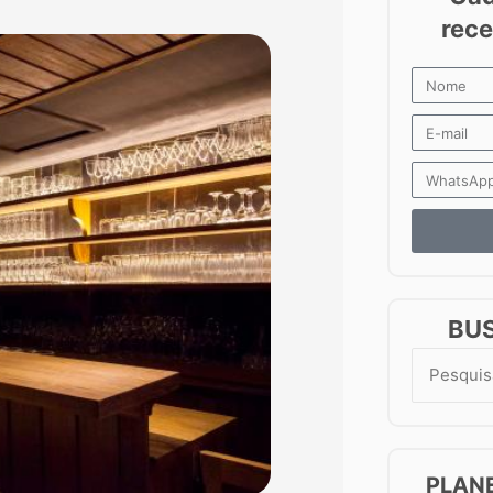
BU
Search
for:
PLAN