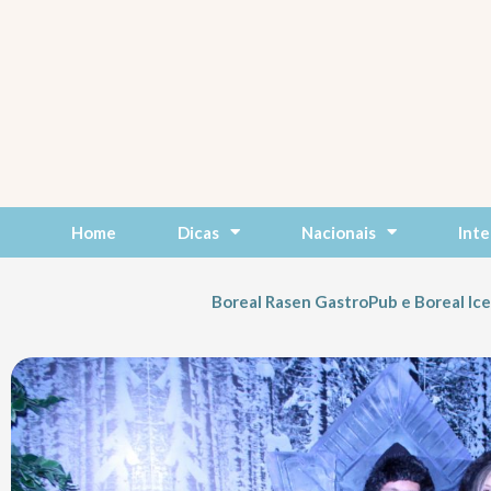
Skip
to
content
Home
Dicas
Nacionais
Inte
Boreal Rasen GastroPub e Boreal Ic