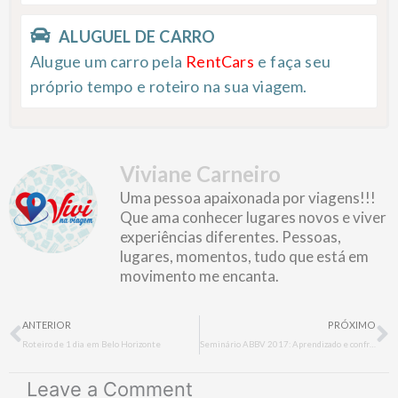
ALUGUEL DE CARRO
Alugue um carro pela
RentCars
e faça seu
próprio tempo e roteiro na sua viagem.
Viviane Carneiro
Uma pessoa apaixonada por viagens!!!
Que ama conhecer lugares novos e viver
experiências diferentes. Pessoas,
lugares, momentos, tudo que está em
movimento me encanta.
Prev
N
ANTERIOR
PRÓXIMO
Roteiro de 1 dia em Belo Horizonte
Seminário ABBV 2017: Aprendizado e confraternização
Leave a Comment