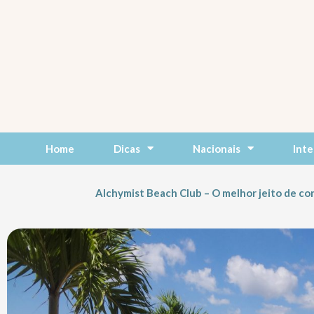
Skip
to
content
Home
Dicas
Nacionais
Inte
Alchymist Beach Club – O melhor jeito de co