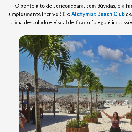
O ponto alto de Jericoacoara, sem dúvidas, é a f
simplesmente incrível! E o
Alchymist Beach Club
dei
clima descolado e visual de tirar o fôlego é impossí