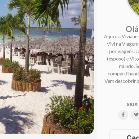
Olá
Aqui é a Viviane
Vivi na Viagem
por viagens. 
(esposo) e Vitor
mundo. S
compartilhando
Vem descobrir o