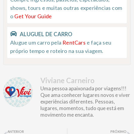
shows, tours e muitas outras experiências com
o
Get Your Guide
ALUGUEL DE CARRO
Alugue um carro pela
RentCars
e faça seu
próprio tempo e roteiro na sua viagem.
Viviane Carneiro
Uma pessoa apaixonada por viagens!!!
Que ama conhecer lugares novos e viver
experiências diferentes. Pessoas,
lugares, momentos, tudo que está em
movimento me encanta.
Prev
N
ANTERIOR
PRÓXIMO