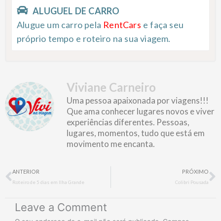
ALUGUEL DE CARRO
Alugue um carro pela
RentCars
e faça seu
próprio tempo e roteiro na sua viagem.
Viviane Carneiro
Uma pessoa apaixonada por viagens!!!
Que ama conhecer lugares novos e viver
experiências diferentes. Pessoas,
lugares, momentos, tudo que está em
movimento me encanta.
Prev
N
ANTERIOR
PRÓXIMO
Roteiro de 5 dias em Ilha Grande
Colibri Pousada
Leave a Comment