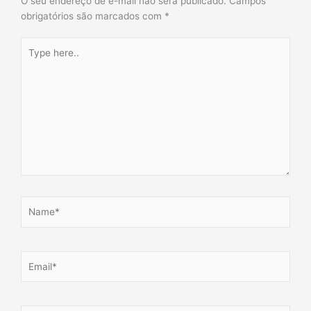
O seu endereço de e-mail não será publicado.
Campos
obrigatórios são marcados com
*
Type
here..
Name*
Email*