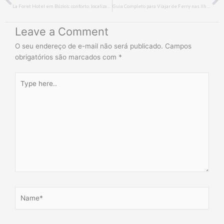
La Foret Hotel em Búzios: conforto, localização privilegiada e lazer a poucos passos da praia
Guia Completo para Viajar de Ferry nas Ilhas Gregas: Atenas, Mykonos, Santorini, Zakynthos e Creta
Leave a Comment
O seu endereço de e-mail não será publicado.
Campos
obrigatórios são marcados com
*
Type
here..
Name*