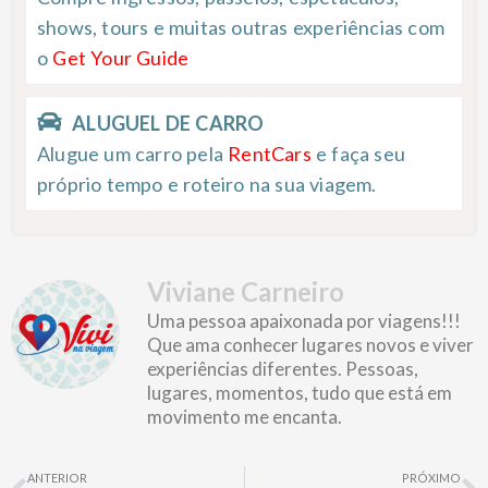
shows, tours e muitas outras experiências com
o
Get Your Guide
ALUGUEL DE CARRO
Alugue um carro pela
RentCars
e faça seu
próprio tempo e roteiro na sua viagem.
Viviane Carneiro
Uma pessoa apaixonada por viagens!!!
Que ama conhecer lugares novos e viver
experiências diferentes. Pessoas,
lugares, momentos, tudo que está em
movimento me encanta.
Prev
N
ANTERIOR
PRÓXIMO