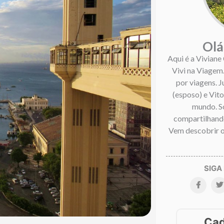
Olá
Aqui é a Viviane
Vivi na Viagem
por viagens. 
(esposo) e Vitor
mundo. S
compartilhando
Vem descobrir o