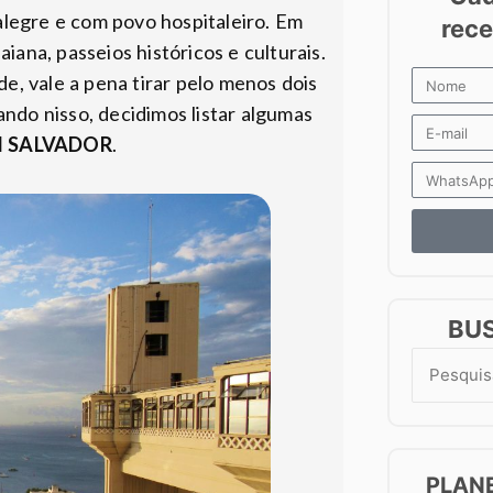
 alegre e com povo hospitaleiro. Em
iana, passeios históricos e culturais.
e, vale a pena tirar pelo menos dois
ndo nisso, decidimos listar algumas
M SALVADOR
.
BU
Search
for:
PLAN