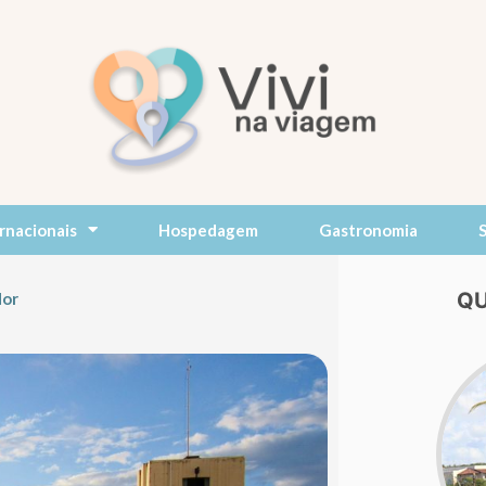
rnacionais
Hospedagem
Gastronomia
QU
dor