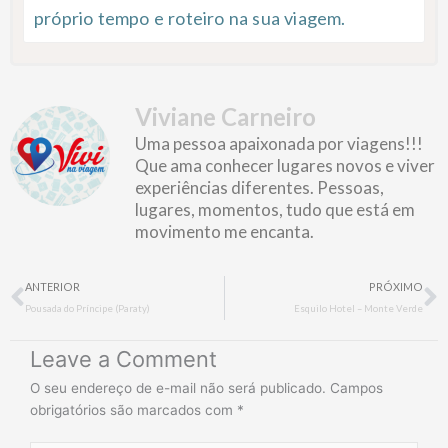
próprio tempo e roteiro na sua viagem.
Viviane Carneiro
Uma pessoa apaixonada por viagens!!!
Que ama conhecer lugares novos e viver
experiências diferentes. Pessoas,
lugares, momentos, tudo que está em
movimento me encanta.
Prev
N
ANTERIOR
PRÓXIMO
Pousada do Príncipe (Paraty)
Esquilo Hotel – Monte Verde
Leave a Comment
O seu endereço de e-mail não será publicado.
Campos
obrigatórios são marcados com
*