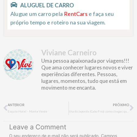
ALUGUEL DE CARRO
Alugue um carro pela
RentCars
e faça seu
próprio tempo e roteiro na sua viagem.
Viviane Carneiro
Uma pessoa apaixonada por viagens!!!
Que ama conhecer lugares novos e viver
experiências diferentes. Pessoas,
lugares, momentos, tudo que está em
movimento me encanta.
Prev
N
ANTERIOR
PRÓXIMO
Esquilo Hotel – Monte Verde
Ilha do Japonês (Cabo Frio): como chegar, quando ir, o que fazer e onde comer
Leave a Comment
O seu endereço de e-mail não será publicado.
Campos