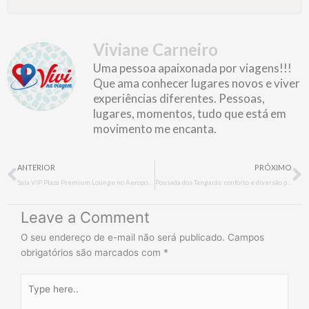
Viviane Carneiro
Uma pessoa apaixonada por viagens!!!
Que ama conhecer lugares novos e viver
experiências diferentes. Pessoas,
lugares, momentos, tudo que está em
movimento me encanta.
Prev
N
ANTERIOR
PRÓXIMO
Sala VIP Plaza Premium Lounge no Aeroporto Galeão: conforto e exclusividade no seu embarque
Pousada dos Tangarás: conforto e diversão para famílias em Búzios
Leave a Comment
O seu endereço de e-mail não será publicado.
Campos
obrigatórios são marcados com
*
Type
here..