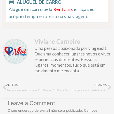
ALUGUEL DE CARRO
Alugue um carro pela
RentCars
e faça seu
próprio tempo e roteiro na sua viagem.
Viviane Carneiro
Uma pessoa apaixonada por viagens!!!
Que ama conhecer lugares novos e viver
experiências diferentes. Pessoas,
lugares, momentos, tudo que está em
movimento me encanta.
Prev
N
ANTERIOR
PRÓXIMO
Paraguai além das compras: City Tour em Ciudad del Este
Rocka Beach Lounge – a união perfeita entre gastronomia e praia
Leave a Comment
O seu endereço de e-mail não será publicado.
Campos