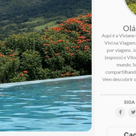
Olá
Aqui é a Viviane
Vivi na Viagem
por viagens. 
(esposo) e Vitor
mundo. S
compartilhando
Vem descobrir o