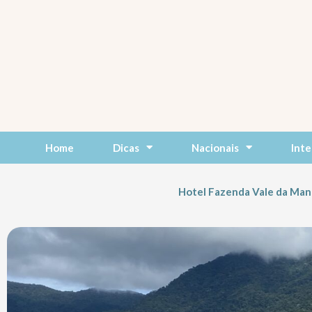
Skip
to
content
Home
Dicas
Nacionais
Inte
Hotel Fazenda Vale da Man