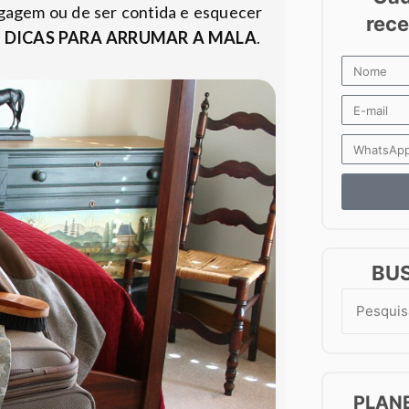
agagem ou de ser contida e esquecer
s
DICAS PARA ARRUMAR A MALA
.
BU
Search
for:
PLAN