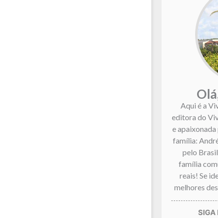
Olá
Aqui é a Vi
editora do Vi
e apaixonada 
família: André
pelo Brasi
família co
reais! Se i
melhores dest