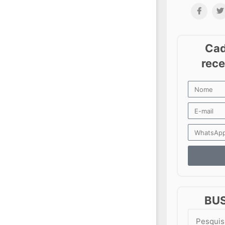
BU
Search