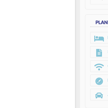
for:
PLAN