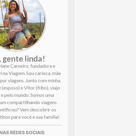
, gente linda!
viane Carneiro, fundadora e
vi na Viagem. Sou carioca, mãe
por viagens. Junto com minha
 (esposo) e Vitor (filho), viajo
l e pelo mundo. Somos uma
mum compartilhando viagens
dentificou? Vem descobrir os
inos para você e sua família!