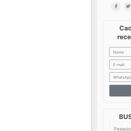
BU
Search