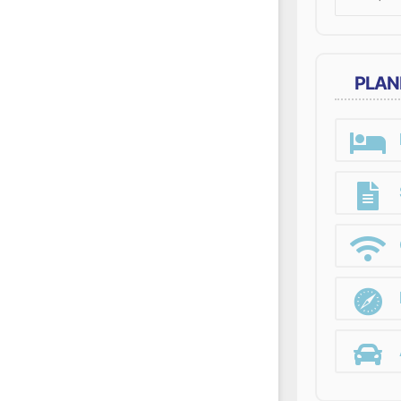
for:
PLAN