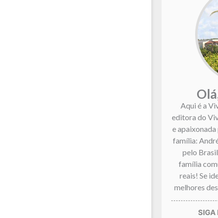
Olá
Aqui é a Vi
editora do Vi
e apaixonada 
família: André
pelo Brasi
família co
reais! Se i
melhores dest