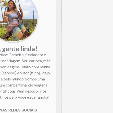
, gente linda!
viane Carneiro, fundadora e
vi na Viagem. Sou carioca, mãe
por viagens. Junto com minha
 (esposo) e Vitor (filho), viajo
l e pelo mundo. Somos uma
mum compartilhando viagens
dentificou? Vem descobrir os
inos para você e sua família!