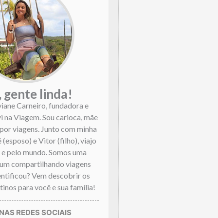
, gente linda!
viane Carneiro, fundadora e
vi na Viagem. Sou carioca, mãe
por viagens. Junto com minha
 (esposo) e Vitor (filho), viajo
l e pelo mundo. Somos uma
mum compartilhando viagens
dentificou? Vem descobrir os
inos para você e sua família!