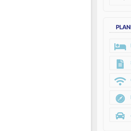
for:
PLAN