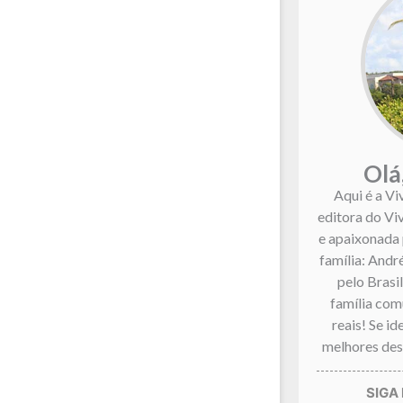
Olá
Aqui é a Vi
editora do Vi
e apaixonada 
família: André
pelo Brasi
família co
reais! Se i
melhores dest