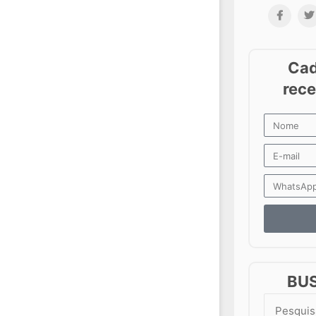
BU
Search