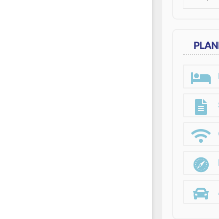
for:
PLAN