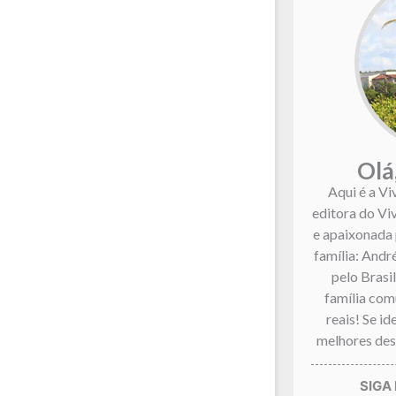
Olá
Aqui é a Vi
editora do Vi
e apaixonada 
família: André
pelo Brasi
família co
reais! Se i
melhores dest