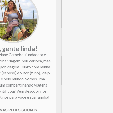
, gente linda!
viane Carneiro, fundadora e
vi na Viagem. Sou carioca, mãe
por viagens. Junto com minha
 (esposo) e Vitor (filho), viajo
l e pelo mundo. Somos uma
mum compartilhando viagens
dentificou? Vem descobrir os
inos para você e sua família!