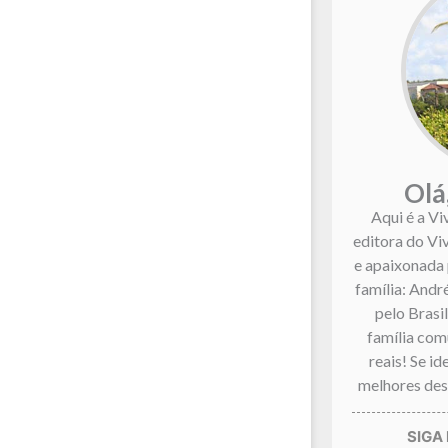
Olá
Aqui é a Vi
editora do Vi
e apaixonada 
família: André
pelo Brasi
família co
reais! Se i
melhores dest