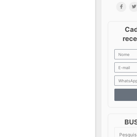
BU
Search