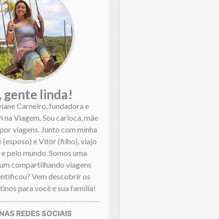
, gente linda!
viane Carneiro, fundadora e
vi na Viagem. Sou carioca, mãe
por viagens. Junto com minha
 (esposo) e Vitor (filho), viajo
l e pelo mundo. Somos uma
mum compartilhando viagens
dentificou? Vem descobrir os
inos para você e sua família!