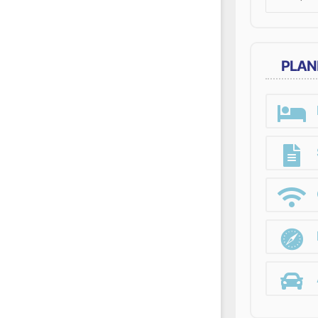
for:
PLAN