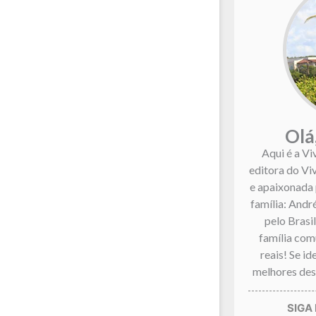
Olá
Aqui é a Vi
editora do Vi
e apaixonada 
família: André
pelo Brasi
família co
reais! Se i
melhores dest