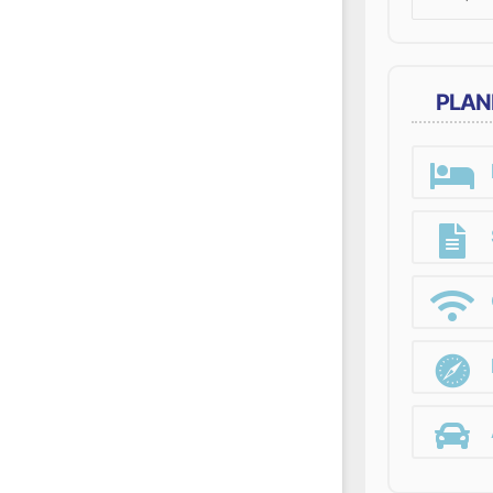
for:
PLAN