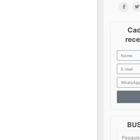
BU
Search