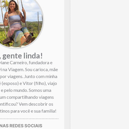
, gente linda!
viane Carneiro, fundadora e
vi na Viagem. Sou carioca, mãe
por viagens. Junto com minha
 (esposo) e Vitor (filho), viajo
l e pelo mundo. Somos uma
mum compartilhando viagens
dentificou? Vem descobrir os
inos para você e sua família!