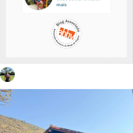
mais
vivinaviagem