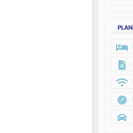
for:
PLAN