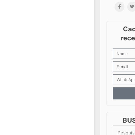
BU
Search