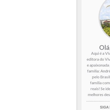
Olá
Aqui é a Vi
editora do Vi
e apaixonada 
família: André
pelo Brasi
família co
reais! Se i
melhores dest