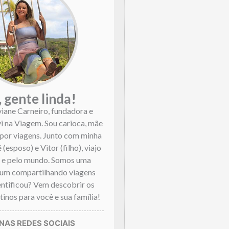
, gente linda!
viane Carneiro, fundadora e
vi na Viagem. Sou carioca, mãe
por viagens. Junto com minha
 (esposo) e Vitor (filho), viajo
l e pelo mundo. Somos uma
mum compartilhando viagens
dentificou? Vem descobrir os
inos para você e sua família!